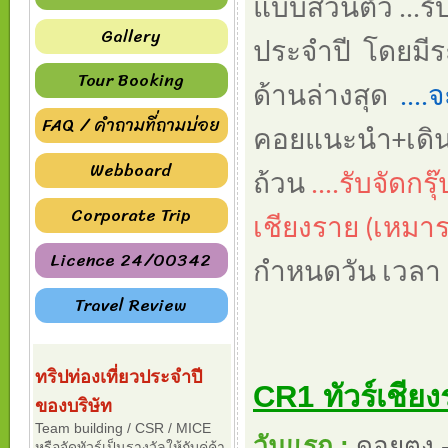
แบบส่
วนตัว ...รั
Gallery
ประจำปี โดยมีระ
Tour Booking
ด้านล่างสุด
....
จ
FAQ / คำถามที่ถามบ่อย
คอยแนะนำ+
เดิ
Webboard
ถ้วน
....รับจัดกรุ
Corporate Trip
เชียงราย (เหมา
Licence 24/00342
กำหนดวัน เวลา 
Travel Review
ทริปท่องเที่ยวประจำปี
CR1 ทัวร์เชียง
ของบริษัท
Team building / CSR / MICE
วันแรก :
ดอยตุง -
หรือจัดทัวร์เป็นรางวัลให้กับคู่ค้า