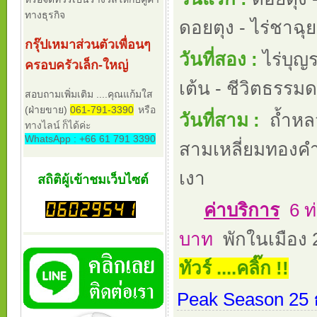
ทางธุรกิจ
ดอยตุง - ไร่ชาฉุ
กรุ๊ปเหมาส่วนตัวเพื่อนๆ
วันที่สอง :
ไร่บุญร
ครอบครัวเล็ก-ใหญ่
เต้น - ชีวิตธรรมด
สอบถามเพิ่มเติม ....คุณแก้มใส
(ฝ่ายขาย)
061-791-3390
หรือ
วันที่สาม :
ถ้ำหล
ทางไลน์ ก็ได้ค่ะ
WhatsApp : +66 61 791 3390
สามเหลี่ยมทองคำ
เงา
สถิติผู้เข้าชมเว็บไซต์
ค่าบริการ
6 ท่
บาท
พักในเมือง 2
ทัวร์ ....คลิ๊ก !!
Peak Season 25 ธ